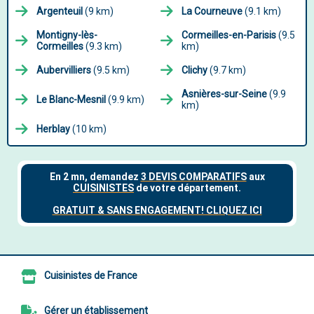
Argenteuil
(9 km)
La Courneuve
(9.1 km)
Montigny-lès-
Cormeilles-en-Parisis
(9.5
Cormeilles
(9.3 km)
km)
Aubervilliers
(9.5 km)
Clichy
(9.7 km)
Asnières-sur-Seine
(9.9
Le Blanc-Mesnil
(9.9 km)
km)
Herblay
(10 km)
Cuisinistes de France
Gérer un établissement