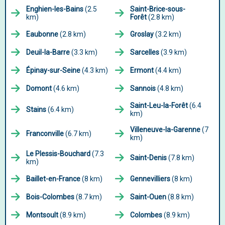
Enghien-les-Bains
(2.5
Saint-Brice-sous-
km)
Forêt
(2.8 km)
Eaubonne
(2.8 km)
Groslay
(3.2 km)
Deuil-la-Barre
(3.3 km)
Sarcelles
(3.9 km)
Épinay-sur-Seine
(4.3 km)
Ermont
(4.4 km)
Domont
(4.6 km)
Sannois
(4.8 km)
Saint-Leu-la-Forêt
(6.4
Stains
(6.4 km)
km)
Villeneuve-la-Garenne
(7
Franconville
(6.7 km)
km)
Le Plessis-Bouchard
(7.3
Saint-Denis
(7.8 km)
km)
Baillet-en-France
(8 km)
Gennevilliers
(8 km)
Bois-Colombes
(8.7 km)
Saint-Ouen
(8.8 km)
Montsoult
(8.9 km)
Colombes
(8.9 km)