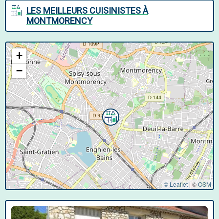
LES MEILLEURS CUISINISTES À
MONTMORENCY
+
−
© Leaflet
|
©
OSM