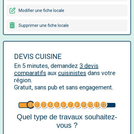
Modifier une fiche locale
Supprimer une fiche locale
DEVIS CUISINE
En 5 minutes, demandez
3 devis
comparatifs
aux
cuisinistes
dans votre
région.
Gratuit, sans pub et sans engagement.
1
2
3
4
5
6
7
8
9
10
11
12
Quel type de travaux souhaitez-
vous ?