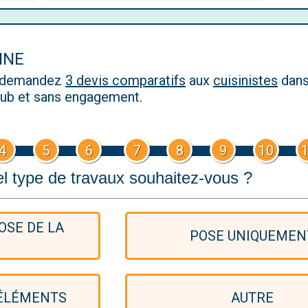
INE
, demandez
3 devis comparatifs
aux
cuisinistes
dans
 pub et sans engagement.
4
5
6
7
8
9
10
l type de travaux souhaitez-vous ?
OSE DE LA
POSE UNIQUEMEN
 ÉLÉMENTS
AUTRE