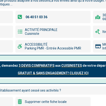
produits adaptée à vos besoins,à vos envies ainsi qu'à votre budget: c
utiques …
30
66
ACTIVITÉ PRINCIPALE
It
Cuisiniste
ACCESSIBILITÉ
M
Parking PMR - Entrée Accessible PMR
In
tablissement ayant cessé ses activités ?
Supprimer cette fiche locale