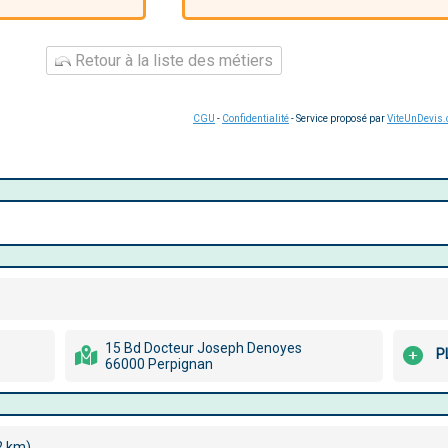
Retour à la liste des métiers
CGU
-
Confidentialité
- Service proposé par
ViteUnDevis
15 Bd Docteur Joseph Denoyes
P
66000 Perpignan
2 km)