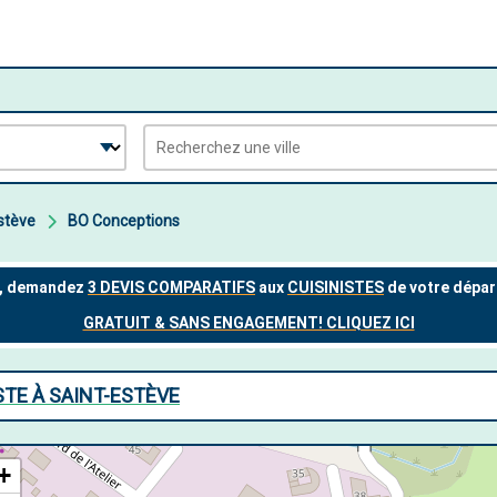
stève
BO Conceptions
STE À SAINT-ESTÈVE
+