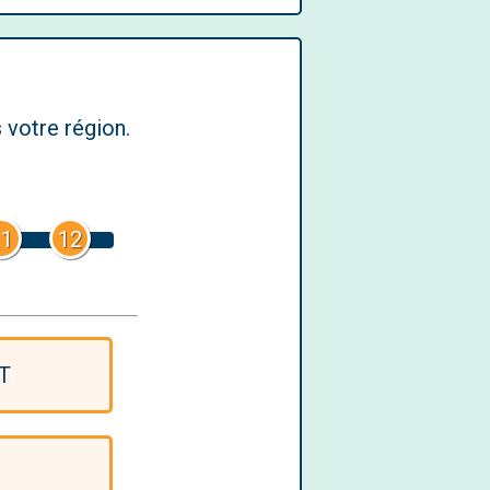
 votre région.
11
12
T