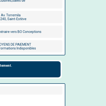
uisines,salles de
 Av. Torremila
240, Saint-Estève
inéraire vers BO Conceptions
OYENS DE PAIEMENT
formations Indisponibles