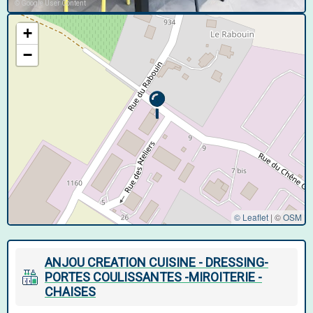
© Google User Content
+
−
© Leaflet
|
©
OSM
ANJOU CREATION CUISINE - DRESSING-
PORTES COULISSANTES -MIROITERIE -
CHAISES