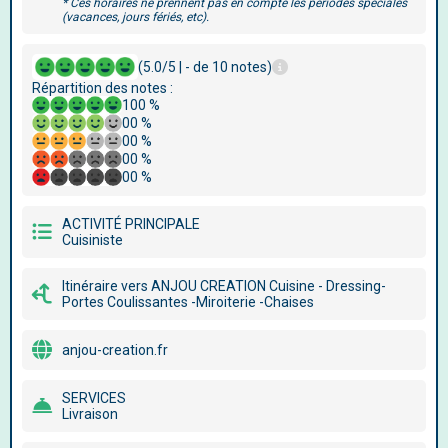
* Ces horaires ne prennent pas en compte les périodes spéciales
(vacances, jours fériés, etc).
(5.0/5 | - de 10 notes)
Répartition des notes :
100 %
00 %
00 %
00 %
00 %
ACTIVITÉ PRINCIPALE
Cuisiniste
Itinéraire vers ANJOU CREATION Cuisine - Dressing-
Portes Coulissantes -Miroiterie -Chaises
anjou-creation.fr
SERVICES
Livraison