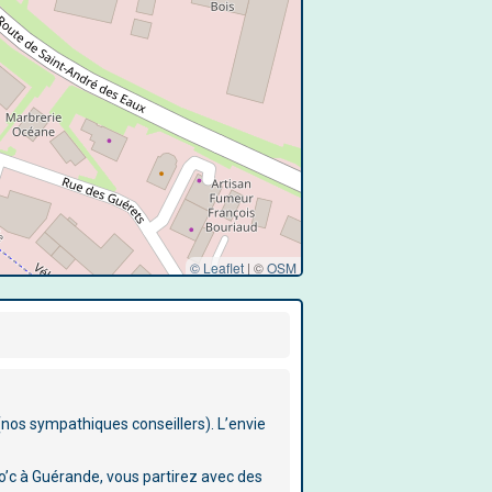
© Leaflet
|
©
OSM
(nos sympathiques conseillers). L’envie
o’c à Guérande, vous partirez avec des