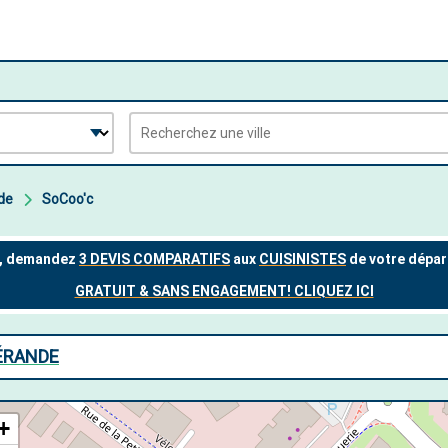
de
SoCoo'c
UÉRANDE
+