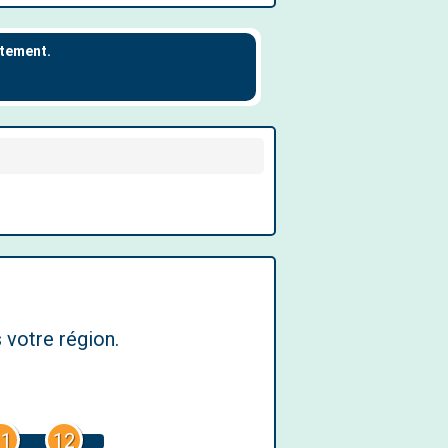
 votre région.
11
12