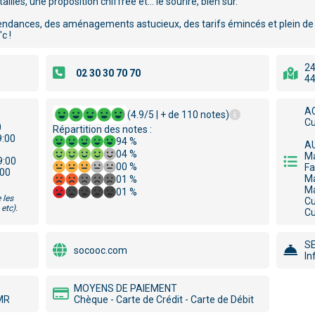
illés, une proposition chiffrée et… le sourire, bien sûr.
endances, des aménagements astucieux, des tarifs émincés et plein de se
c !
24
44
AC
(4.9/5 | + de 110 notes)
Cu
0
Répartition des notes :
9:00
94 %
A
0
04 %
Ma
9:00
00 %
Fa
:00
Ma
01 %
Ma
01 %
 les
Cu
etc).
Cu
S
socooc.com
In
MOYENS DE PAIEMENT
PMR
Chèque - Carte de Crédit - Carte de Débit