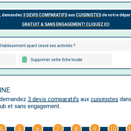
tablissement ayant cessé ses activités ?
Supprimer cette fiche locale
INE
, demandez
3 devis comparatifs
aux
cuisinistes
dans
 pub et sans engagement.
4
5
6
7
8
9
10