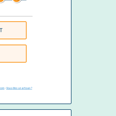
T
.com
-
Vous êtes un artisan ?