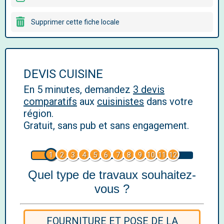
Supprimer cette fiche locale
DEVIS CUISINE
En 5 minutes, demandez
3 devis
comparatifs
aux
cuisinistes
dans votre
région.
Gratuit, sans pub et sans engagement.
1
2
3
4
5
6
7
8
9
10
11
12
Quel type de travaux souhaitez-
vous ?
FOURNITURE ET POSE DE LA