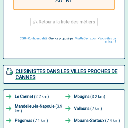
AUTRE
Retour à la liste des métiers
CGU
-
Confidentialité
- Service proposé par
ViteUnDevis.com
-
Vous êtes un
artisan ?
CUISINISTES DANS LES VILLES PROCHES DE
CANNES
Le Cannet
(2.2 km)
Mougins
(3.2 km)
Mandelieu-la-Napoule
(3.9
Vallauris
(7 km)
km)
Pégomas
(7.1 km)
Mouans-Sartoux
(7.4 km)