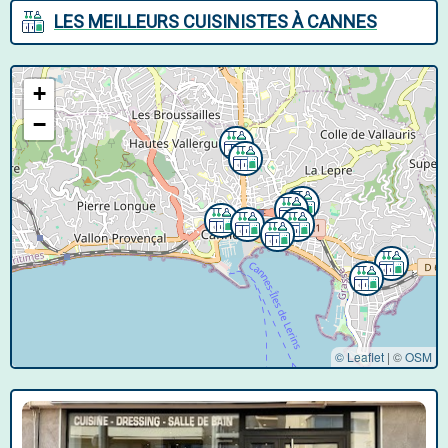
LES MEILLEURS CUISINISTES À CANNES
+
−
© Leaflet
|
©
OSM